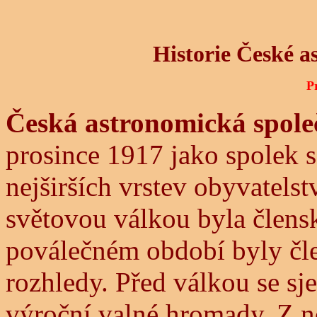
Historie České a
P
Česká astronomická spole
prosince 1917 jako spolek s
nejširších vrstev obyvatels
světovou válkou byla člens
poválečném období byly č
rozhledy. Před válkou se sj
výroční valné hromady. Z n